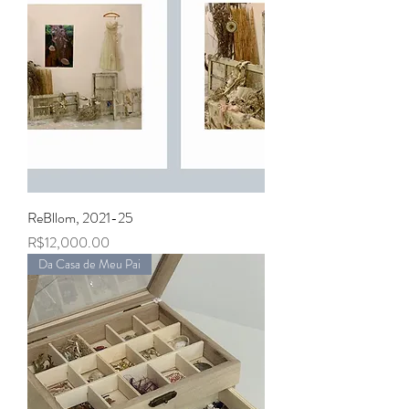
ReBllom, 2021-25
Price
R$12,000.00
Da Casa de Meu Pai