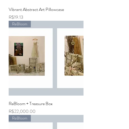
Vibrant Abstract Art Pillowcase
Price
R$19.13
ReBloom
ReBloom + Treasure Box
Price
R$22,000.00
ReBloom