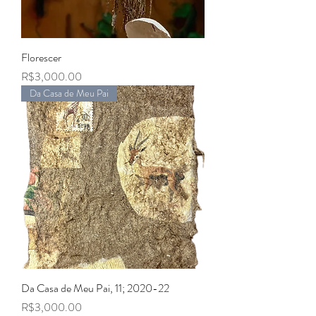
Florescer
Price
R$3,000.00
Da Casa de Meu Pai
Da Casa de Meu Pai, 11; 2020-22
Price
R$3,000.00