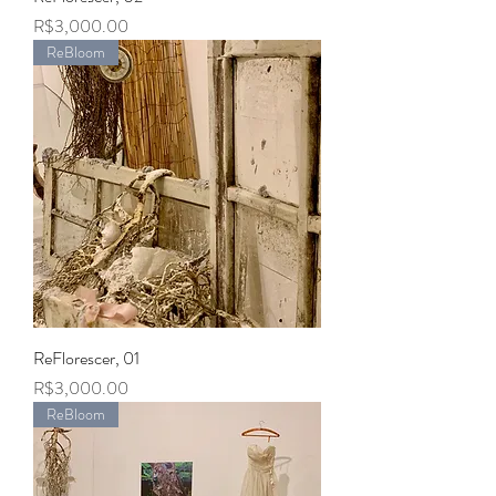
Price
R$3,000.00
ReBloom
ReFlorescer, 01
Price
R$3,000.00
ReBloom