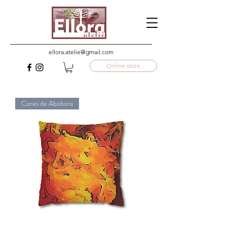
ellora.atelie@gmail.com
Online store
Cores de Abobora