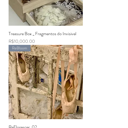
Treasure Box _ Fragmentos do Invisivel
Price
R$10,000.00
ReBloom
ReFlorescer, 02