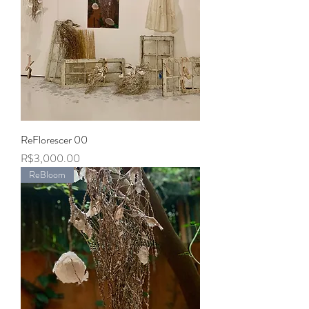
ReFlorescer 00
Price
R$3,000.00
ReBloom