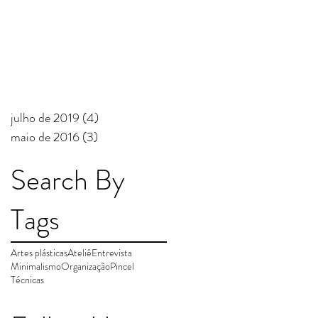
julho de 2019
(4)
4 posts
maio de 2016
(3)
3 posts
Search By
Tags
Artes plásticas
Ateliê
Entrevista
Minimalismo
Organização
Pincel
Técnicas