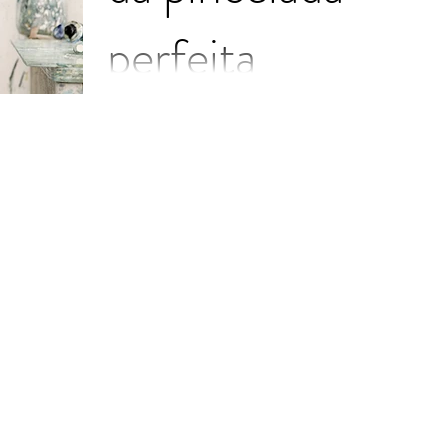
perfeita
Este é o seu post no blog. Os blogs são uma
ótima maneira de criar uma conexão com seu
público e mantê-lo interessado. São também
uma...