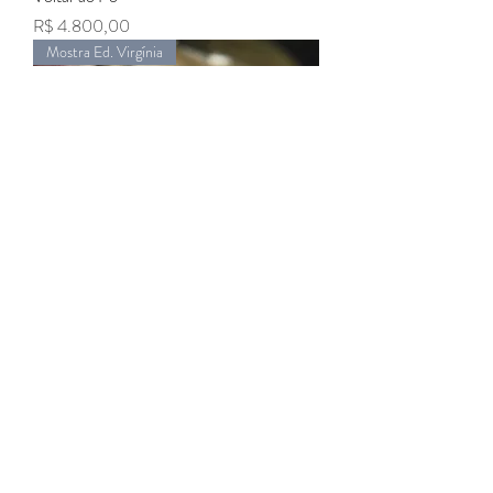
Preço
R$ 4.800,00
Mostra Ed. Virgínia
Moradias
Preço
R$ 4.800,00
Pain