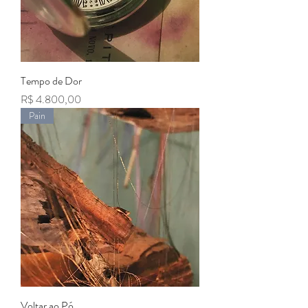
Tempo de Dor
Preço
R$ 4.800,00
Pain
Voltar ao Pó