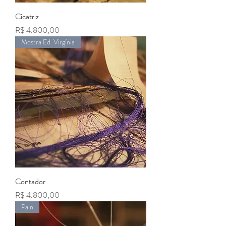
Cicatriz
Preço
R$ 4.800,00
Mostra Ed. Virgínia
Contador
Preço
R$ 4.800,00
Pain