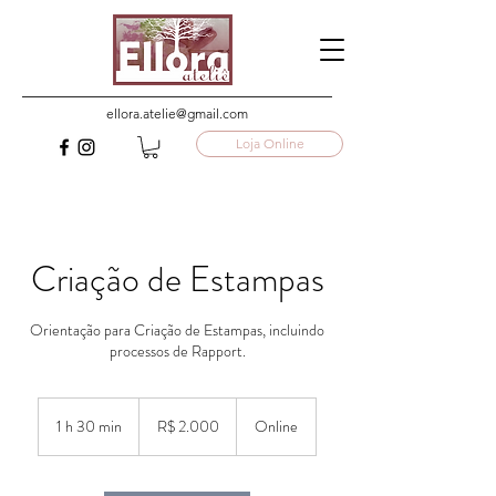
ellora.atelie@gmail.com
Loja Online
Criação de Estampas
Orientação para Criação de Estampas, incluindo
processos de Rapport.
2.000
Reais
1 h 30 min
1
R$ 2.000
Online
brasileiros
3
0
m