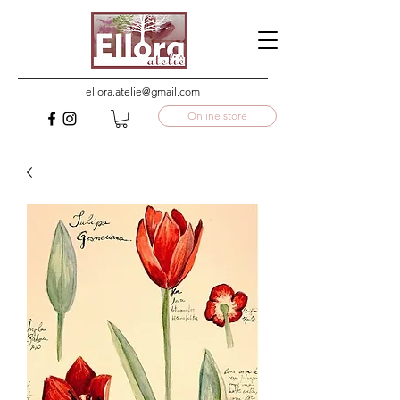
ellora.atelie@gmail.com
Online store