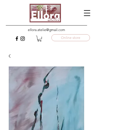
ellora.atelie@gmail.com
Online store