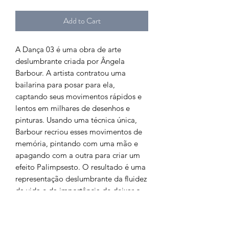
Add to Cart
A Dança 03 é uma obra de arte
deslumbrante criada por Ângela
Barbour. A artista contratou uma
bailarina para posar para ela,
captando seus movimentos rápidos e
lentos em milhares de desenhos e
pinturas. Usando uma técnica única,
Barbour recriou esses movimentos de
memória, pintando com uma mão e
apagando com a outra para criar um
efeito Palimpsesto. O resultado é uma
representação deslumbrante da fluidez
da vida e da importância de deixar o
passado para trás para abraçar
plenamente o momento presente.
Perfeito para amantes e