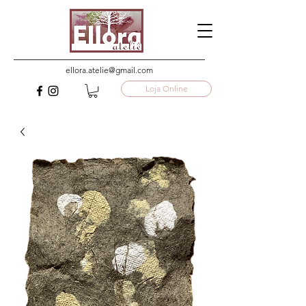
ellora.atelie@gmail.com
Loja Online