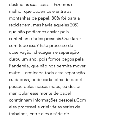
destino as suas coisas. Fizemos o
melhor que pudemos e entre as
montanhas de papel, 80% foi para a
reciclagem, mas havia aqueles 20%
que não podíamos enviar pois
continham dados pessoais.Que fazer
com tudo isso? Este processo de
observação, checagem e separação
durou um ano, pois fomos pegos pela
Pandemia, que não nos permita mover
muito. Terminada toda essa separação
cuidadosa, onde cada folha de papel
passou pelas nossas mãos, eu decidi
manipular esse monte de papel
conntinham informações pessoais.Com
eles processei e criei várias séries de
trabalhos, entre eles a série de
pequenos postais “Da Casa de meu
Pai Onde trabalhei com essa polpa de